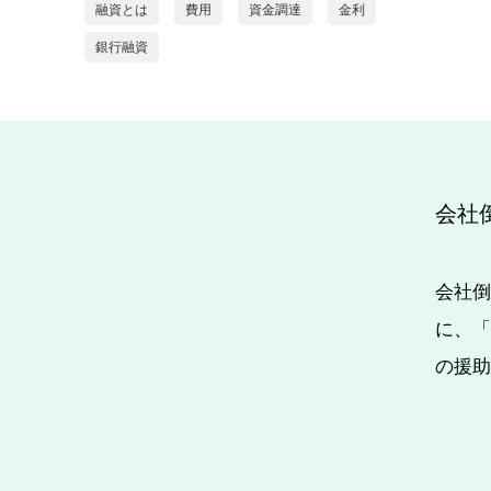
融資とは
費用
資金調達
金利
銀行融資
会社
会社倒
に、「
の援助