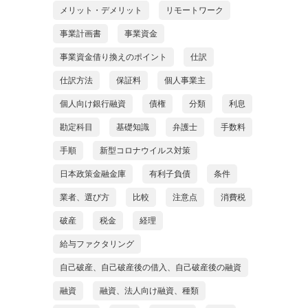
メリット・デメリット
リモートワーク
事業計画書
事業資金
事業資金借り換えのポイント
仕訳
仕訳方法
保証料
個人事業主
個人向け銀行融資
債権
分類
利息
勘定科目
基礎知識
弁護士
手数料
手順
新型コロナウイルス対策
日本政策金融金庫
有利子負債
条件
業者、選び方
比較
注意点
消費税
破産
税金
経理
給与ファクタリング
自己破産、自己破産後の借入、自己破産後の融資
融資
融資、法人向け融資、種類