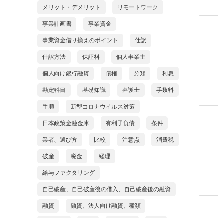
メリット・デメリット
リモートワーク
事業計画書
事業資金
事業資金借り換えのポイント
仕訳
仕訳方法
保証料
個人事業主
個人向け銀行融資
債権
分類
利息
勘定科目
基礎知識
弁護士
手数料
手順
新型コロナウイルス対策
日本政策金融金庫
有利子負債
条件
業者、選び方
比較
注意点
消費税
破産
税金
経理
給与ファクタリング
自己破産、自己破産後の借入、自己破産後の融資
融資
融資、法人向け融資、種類