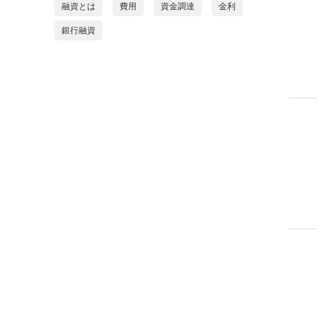
融資とは
費用
資金調達
金利
銀行融資