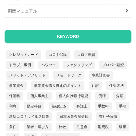
倒産マニュアル
KEYWORD
クレジットカード
コロナ保障
コロナ融資
トラブル事例
ハウツー
ファクタリング
プロパー融資
メリット・デメリット
リモートワーク
事業計画書
事業資金
事業資金借り換えのポイント
仕訳
仕訳方法
保証料
個人事業主
個人向け銀行融資
債権
分類
利息
勘定科目
基礎知識
弁護士
手数料
手順
新型コロナウイルス対策
日本政策金融金庫
有利子負債
条件
業者、選び方
比較
注意点
消費税
破産