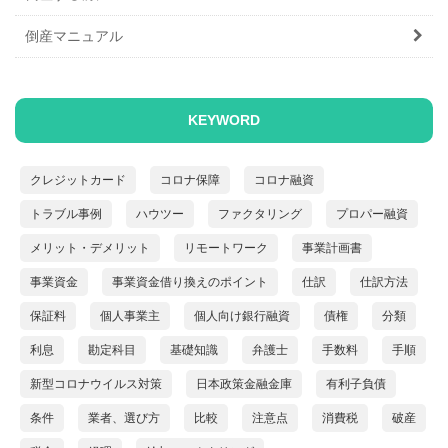
倒産マニュアル
KEYWORD
クレジットカード
コロナ保障
コロナ融資
トラブル事例
ハウツー
ファクタリング
プロパー融資
メリット・デメリット
リモートワーク
事業計画書
事業資金
事業資金借り換えのポイント
仕訳
仕訳方法
保証料
個人事業主
個人向け銀行融資
債権
分類
利息
勘定科目
基礎知識
弁護士
手数料
手順
新型コロナウイルス対策
日本政策金融金庫
有利子負債
条件
業者、選び方
比較
注意点
消費税
破産