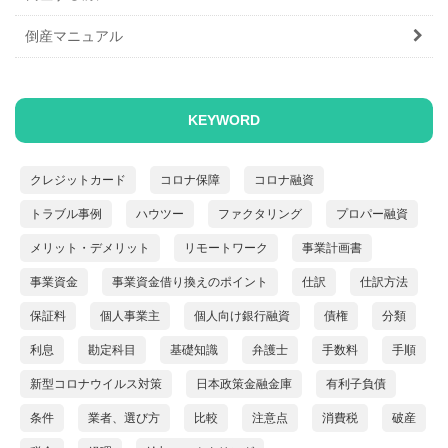
倒産マニュアル
KEYWORD
クレジットカード
コロナ保障
コロナ融資
トラブル事例
ハウツー
ファクタリング
プロパー融資
メリット・デメリット
リモートワーク
事業計画書
事業資金
事業資金借り換えのポイント
仕訳
仕訳方法
保証料
個人事業主
個人向け銀行融資
債権
分類
利息
勘定科目
基礎知識
弁護士
手数料
手順
新型コロナウイルス対策
日本政策金融金庫
有利子負債
条件
業者、選び方
比較
注意点
消費税
破産