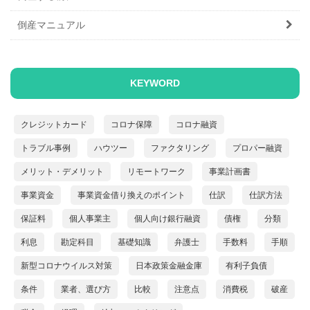
倒産マニュアル
KEYWORD
クレジットカード
コロナ保障
コロナ融資
トラブル事例
ハウツー
ファクタリング
プロパー融資
メリット・デメリット
リモートワーク
事業計画書
事業資金
事業資金借り換えのポイント
仕訳
仕訳方法
保証料
個人事業主
個人向け銀行融資
債権
分類
利息
勘定科目
基礎知識
弁護士
手数料
手順
新型コロナウイルス対策
日本政策金融金庫
有利子負債
条件
業者、選び方
比較
注意点
消費税
破産