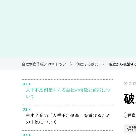
会社倒産手続き.comトップ
倒産する前に
破産から復活す
202
01
人手不足倒産をする会社の特徴と前兆につ
破
いて
02
中小企業の「人手不足倒産」を避けるため
倒産
の手段について
復
03