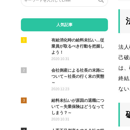
人気記事
有給消化時の給料未払い…従
業員が取るべき行動を把握し
法人
よう！
己破
2020.10.31
は、
会社倒産による社長の末路に
ついて～社長の行く末の実態
終結
～
ない
2020.12.23
給料未払いが原因の退職につ
いて～失業保険はどうなって
しまう？～
2020.10.31