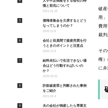
人手不足倒産をする会社の特
徴と前兆について
破産
2021.01.25
用」
債権者集会を欠席するとどう
なってしまうのか？
費用
2020.12.9
裁判
会社と役員間で資産売買を行
うときのポイントと注意点
その
2020.12.9
権）
給料未払いで生活できない場
合はどう行動すればいいの
に弁
か？
2020.10.31
詐欺破産罪と判断された事例
をご紹介
2021.02.4
夫の会社が倒産したら専業主