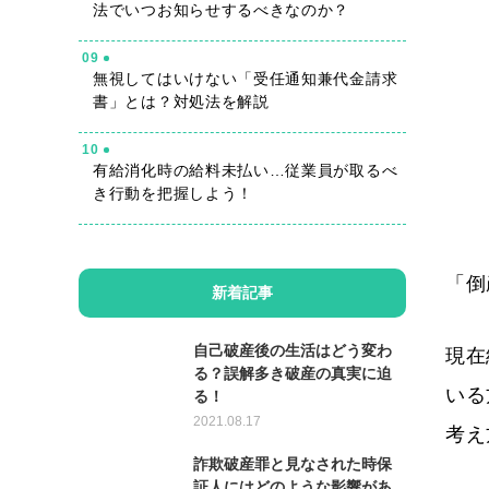
法でいつお知らせするべきなのか？
09
無視してはいけない「受任通知兼代金請求
書」とは？対処法を解説
10
有給消化時の給料未払い…従業員が取るべ
き行動を把握しよう！
「倒
新着記事
自己破産後の生活はどう変わ
現在
る？誤解多き破産の真実に迫
いる
る！
2021.08.17
考え
詐欺破産罪と見なされた時保
証人にはどのような影響があ