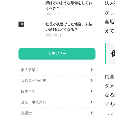
法人
婦はどのような準備をしてお
くべき？
かし
2020.11.25
産処
社長が夜逃げした場合、未払
い給料はどうなる？
えて
2020.10.31
カテゴリー
個人事業主
倒産
経営者のその後
ダメ
民事再生
なる
企業・事業売却
ても
弁護士
しょ