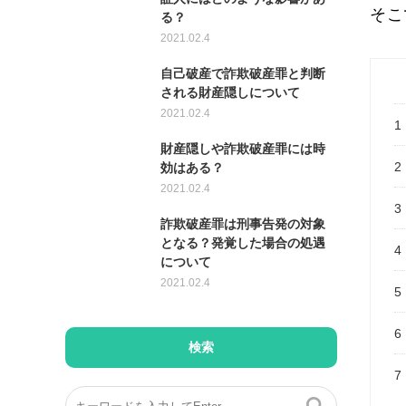
そこ
る？
2021.02.4
自己破産で詐欺破産罪と判断
される財産隠しについて
2021.02.4
1
財産隠しや詐欺破産罪には時
2
効はある？
2021.02.4
3
詐欺破産罪は刑事告発の対象
となる？発覚した場合の処遇
4
について
2021.02.4
5
6
検索
7