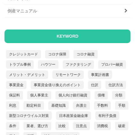
倒産マニュアル
KEYWORD
クレジットカード
コロナ保障
コロナ融資
トラブル事例
ハウツー
ファクタリング
プロパー融資
メリット・デメリット
リモートワーク
事業計画書
事業資金
事業資金借り換えのポイント
仕訳
仕訳方法
保証料
個人事業主
個人向け銀行融資
債権
分類
利息
勘定科目
基礎知識
弁護士
手数料
手順
新型コロナウイルス対策
日本政策金融金庫
有利子負債
条件
業者、選び方
比較
注意点
消費税
破産