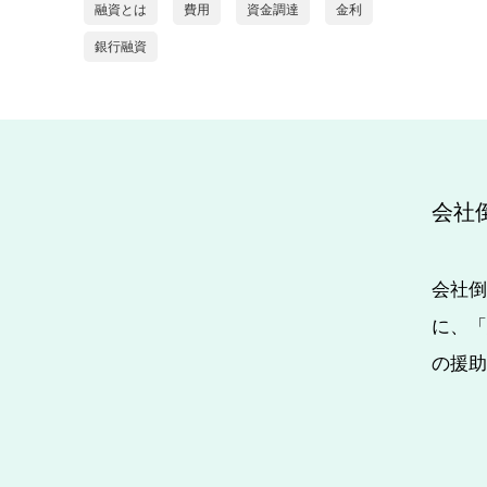
融資とは
費用
資金調達
金利
銀行融資
会社
会社倒
に、「
の援助