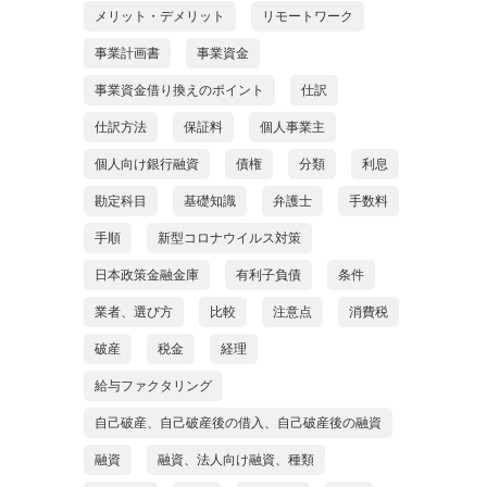
メリット・デメリット
リモートワーク
事業計画書
事業資金
事業資金借り換えのポイント
仕訳
仕訳方法
保証料
個人事業主
個人向け銀行融資
債権
分類
利息
勘定科目
基礎知識
弁護士
手数料
手順
新型コロナウイルス対策
日本政策金融金庫
有利子負債
条件
業者、選び方
比較
注意点
消費税
破産
税金
経理
給与ファクタリング
自己破産、自己破産後の借入、自己破産後の融資
融資
融資、法人向け融資、種類