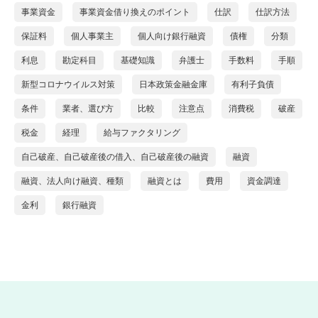
事業資金
事業資金借り換えのポイント
仕訳
仕訳方法
保証料
個人事業主
個人向け銀行融資
債権
分類
利息
勘定科目
基礎知識
弁護士
手数料
手順
新型コロナウイルス対策
日本政策金融金庫
有利子負債
条件
業者、選び方
比較
注意点
消費税
破産
税金
経理
給与ファクタリング
自己破産、自己破産後の借入、自己破産後の融資
融資
融資、法人向け融資、種類
融資とは
費用
資金調達
金利
銀行融資