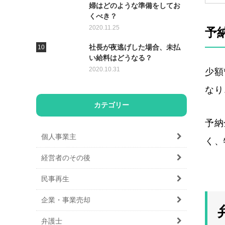
婦はどのような準備をしてお
くべき？
2020.11.25
予
社長が夜逃げした場合、未払
い給料はどうなる？
2020.10.31
少額
なり
カテゴリー
予納
個人事業主
く、
経営者のその後
民事再生
企業・事業売却
弁護士