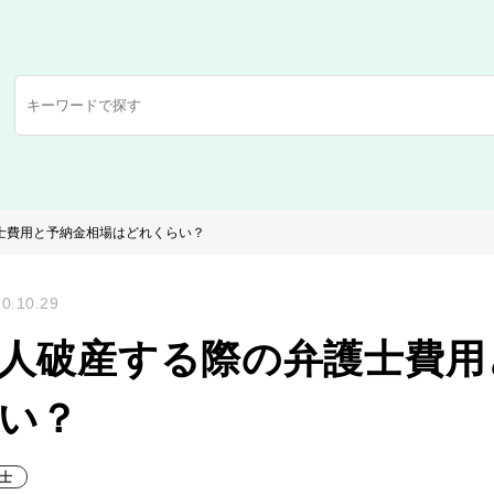
士費用と予納金相場はどれくらい？
0.10.29
人破産する際の弁護士費用
い？
士