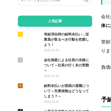
会社
人気記事
体に
有給消化時の給料未払い…従
業員が取るべき行動を把握し
管財
よう！
りま
2020.10.31
会社倒産による社長の末路に
ついて～社長の行く末の実態
負債
～
2020.12.23
給料未払いが原因の退職につ
いて～失業保険はどうなって
しまう？～
予
2020.10.31