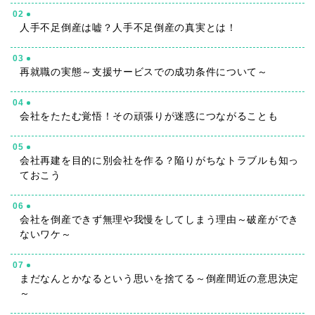
02
人手不足倒産は嘘？人手不足倒産の真実とは！
03
再就職の実態～支援サービスでの成功条件について～
04
会社をたたむ覚悟！その頑張りが迷惑につながることも
05
会社再建を目的に別会社を作る？陥りがちなトラブルも知っ
ておこう
06
会社を倒産できず無理や我慢をしてしまう理由～破産ができ
ないワケ～
07
まだなんとかなるという思いを捨てる～倒産間近の意思決定
～