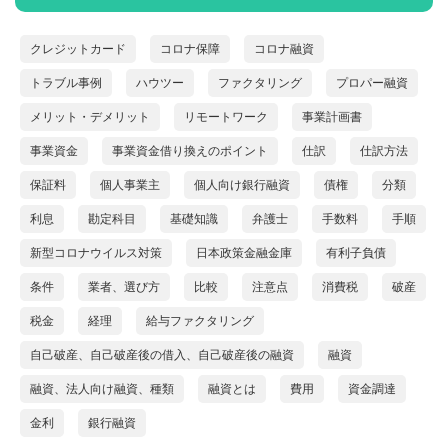
クレジットカード
コロナ保障
コロナ融資
トラブル事例
ハウツー
ファクタリング
プロパー融資
メリット・デメリット
リモートワーク
事業計画書
事業資金
事業資金借り換えのポイント
仕訳
仕訳方法
保証料
個人事業主
個人向け銀行融資
債権
分類
利息
勘定科目
基礎知識
弁護士
手数料
手順
新型コロナウイルス対策
日本政策金融金庫
有利子負債
条件
業者、選び方
比較
注意点
消費税
破産
税金
経理
給与ファクタリング
自己破産、自己破産後の借入、自己破産後の融資
融資
融資、法人向け融資、種類
融資とは
費用
資金調達
金利
銀行融資