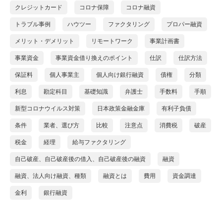
クレジットカード
コロナ保障
コロナ融資
トラブル事例
ハウツー
ファクタリング
プロパー融資
メリット・デメリット
リモートワーク
事業計画書
事業資金
事業資金借り換えのポイント
仕訳
仕訳方法
保証料
個人事業主
個人向け銀行融資
債権
分類
利息
勘定科目
基礎知識
弁護士
手数料
手順
新型コロナウイルス対策
日本政策金融金庫
有利子負債
条件
業者、選び方
比較
注意点
消費税
破産
税金
経理
給与ファクタリング
自己破産、自己破産後の借入、自己破産後の融資
融資
融資、法人向け融資、種類
融資とは
費用
資金調達
金利
銀行融資