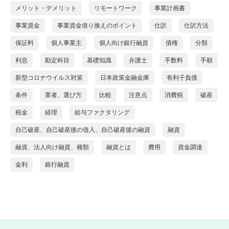
メリット・デメリット
リモートワーク
事業計画書
事業資金
事業資金借り換えのポイント
仕訳
仕訳方法
保証料
個人事業主
個人向け銀行融資
債権
分類
利息
勘定科目
基礎知識
弁護士
手数料
手順
新型コロナウイルス対策
日本政策金融金庫
有利子負債
条件
業者、選び方
比較
注意点
消費税
破産
税金
経理
給与ファクタリング
自己破産、自己破産後の借入、自己破産後の融資
融資
融資、法人向け融資、種類
融資とは
費用
資金調達
金利
銀行融資