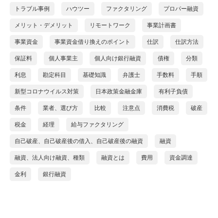
トラブル事例
ハウツー
ファクタリング
プロパー融資
メリット・デメリット
リモートワーク
事業計画書
事業資金
事業資金借り換えのポイント
仕訳
仕訳方法
保証料
個人事業主
個人向け銀行融資
債権
分類
利息
勘定科目
基礎知識
弁護士
手数料
手順
新型コロナウイルス対策
日本政策金融金庫
有利子負債
条件
業者、選び方
比較
注意点
消費税
破産
税金
経理
給与ファクタリング
自己破産、自己破産後の借入、自己破産後の融資
融資
融資、法人向け融資、種類
融資とは
費用
資金調達
金利
銀行融資