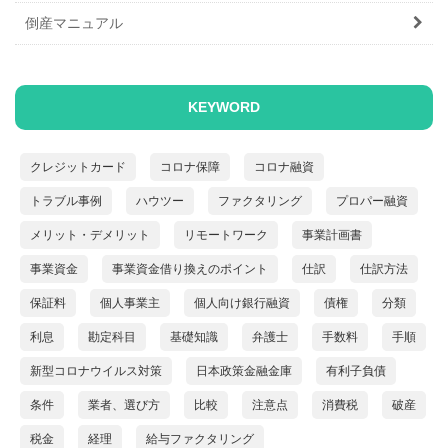
倒産マニュアル
KEYWORD
クレジットカード
コロナ保障
コロナ融資
トラブル事例
ハウツー
ファクタリング
プロパー融資
メリット・デメリット
リモートワーク
事業計画書
事業資金
事業資金借り換えのポイント
仕訳
仕訳方法
保証料
個人事業主
個人向け銀行融資
債権
分類
利息
勘定科目
基礎知識
弁護士
手数料
手順
新型コロナウイルス対策
日本政策金融金庫
有利子負債
条件
業者、選び方
比較
注意点
消費税
破産
税金
経理
給与ファクタリング