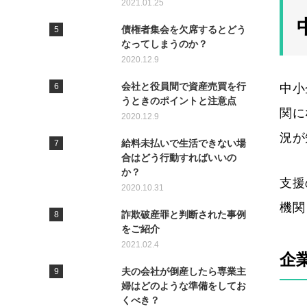
2021.01.25
債権者集会を欠席するとどう
なってしまうのか？
2020.12.9
会社と役員間で資産売買を行
中小
うときのポイントと注意点
関に
2020.12.9
況が
給料未払いで生活できない場
合はどう行動すればいいの
か？
支援
2020.10.31
機関
詐欺破産罪と判断された事例
をご紹介
2021.02.4
企
夫の会社が倒産したら専業主
婦はどのような準備をしてお
くべき？