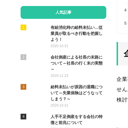
4
人気記事
5
有給消化時の給料未払い…従
業員が取るべき行動を把握し
よう！
2020.10.31
会社倒産による社長の末路に
ついて～社長の行く末の実態
～
2020.12.23
企業
給料未払いが原因の退職につ
せん
いて～失業保険はどうなって
しまう？～
検討
2020.10.31
人手不足倒産をする会社の特
徴と前兆について