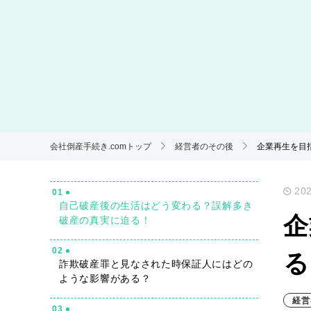
会社倒産手続き.comトップ
経営者のその後
企業再生を目
202
01
自己破産後の生活はどう変わる？誤解多き
企
破産の真実に迫る！
02
る
詐欺破産罪と見なされた時保証人にはどの
ような影響がある？
経営
03