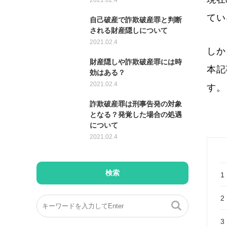
2021.02.4
てい
自己破産で詐欺破産罪と判断
される財産隠しについて
2021.02.4
しか
財産隠しや詐欺破産罪には時
本記
効はある？
2021.02.4
す。
詐欺破産罪は刑事告発の対象
となる？発覚した場合の処遇
について
2021.02.4
検索
1
2
3