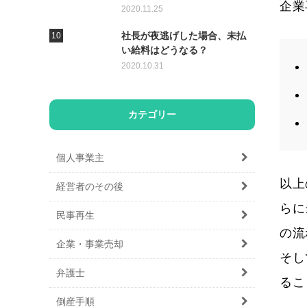
企業
2020.11.25
社長が夜逃げした場合、未払
い給料はどうなる？
2020.10.31
カテゴリー
個人事業主
以上
経営者のその後
らに
民事再生
の流
企業・事業売却
そし
弁護士
るこ
倒産手順