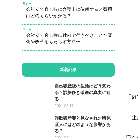
09
会社立て直し時に弁護士に依頼すると費用
はどのくらいかかる？
10
会社立て直し時に社内で行うべきこと〜変
化や改革をもたらす方法〜
新着記事
自己破産後の生活はどう変わ
る？誤解多き破産の真実に迫
「経
る！
2021.08.17
「企
詐欺破産罪と見なされた時保
証人にはどのような影響があ
る？
現在