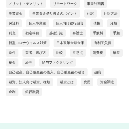
メリット・デメリット
リモートワーク
事業計画書
事業資金
事業資金借り換えのポイント
仕訳
仕訳方法
保証料
個人事業主
個人向け銀行融資
債権
分類
利息
勘定科目
基礎知識
弁護士
手数料
手順
新型コロナウイルス対策
日本政策金融金庫
有利子負債
条件
業者、選び方
比較
注意点
消費税
破産
税金
経理
給与ファクタリング
自己破産、自己破産後の借入、自己破産後の融資
融資
融資、法人向け融資、種類
融資とは
費用
資金調達
金利
銀行融資