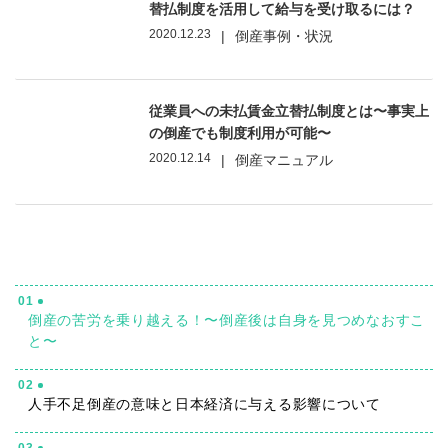
替払制度を活用して給与を受け取るには？
2020.12.23
|
倒産事例・状況
従業員への未払賃金立替払制度とは〜事実上
の倒産でも制度利用が可能〜
2020.12.14
|
倒産マニュアル
01
倒産の苦労を乗り越える！〜倒産後は自身を見つめなおすこ
と〜
02
人手不足倒産の意味と日本経済に与える影響について
03