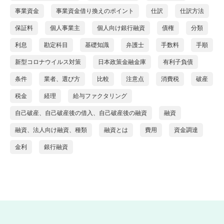
事業資金
事業資金借り換えのポイント
仕訳
仕訳方法
保証料
個人事業主
個人向け銀行融資
債権
分類
利息
勘定科目
基礎知識
弁護士
手数料
手順
新型コロナウイルス対策
日本政策金融金庫
有利子負債
条件
業者、選び方
比較
注意点
消費税
破産
税金
経理
給与ファクタリング
自己破産、自己破産後の借入、自己破産後の融資
融資
融資、法人向け融資、種類
融資とは
費用
資金調達
金利
銀行融資